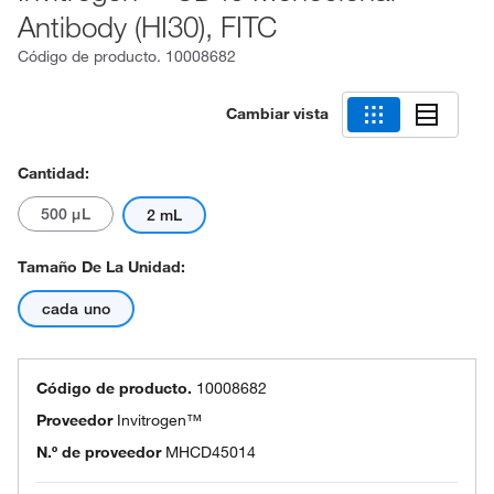
Antibody (HI30), FITC
Código de producto.
10008682
Cambiar vista
Cantidad:
500 μL
2 mL
Tamaño De La Unidad:
cada uno
Código de producto.
10008682
Proveedor
Invitrogen™
N.º de proveedor
MHCD45014