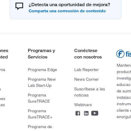
¿Detecta una oportunidad de mejora?
ones
Programas y
Conéctese
sted
Servicios
con nosotros
Mantene
rma
Programa Edge
Lab Reporter
product
investi
Programa New
News Corner
educaci
Lab Start-Up
a
Suscríbase a las
de sumi
Programa
noticias
instala
nes
SureTRACE
instrum
cas
Webinars
cliente
Programa
enorgul
SureTRACE+
Programa de