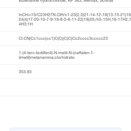
Butenafine hydrochloride, KP 363, Mentax, Scorba
InChI=1S/C23H27N.ClH/c1-23(2,3)21-14-12-18(13-15-21)16
24(4)17-20-10-7-9-19-8-5-6-11-22(19)20;/h5-15H,16-17H2,1
4H3;1H
Cl.CN(Cc1ccc(cc1)C(C)(C)C)Cc2cccc3ccccc23
1-(4-terc-butilfenil)-N-metil-N-(naftalen-1-
ilmetil)metanamina;clorhidrato
353.93