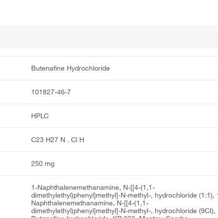
Butenafine Hydrochloride
101827-46-7
HPLC
C23 H27 N . Cl H
250 mg
1-Naphthalenemethanamine, N-[[4-(1,1-
dimethylethyl)phenyl]methyl]-N-methyl-, hydrochloride (1:1), 
Naphthalenemethanamine, N-[[4-(1,1-
dimethylethyl)phenyl]methyl]-N-methyl-, hydrochloride (9CI),