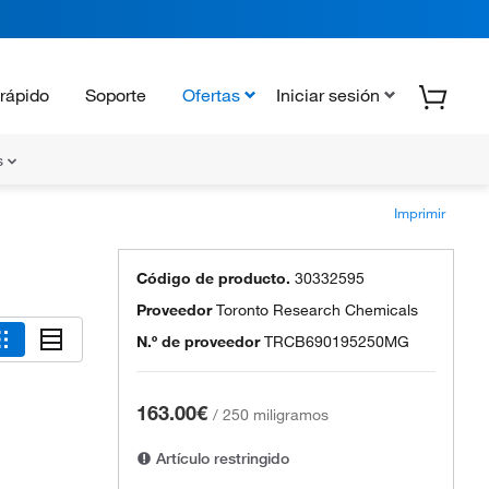
rápido
Soporte
Ofertas
Iniciar sesión
s
Imprimir
Código de producto.
30332595
Proveedor
Toronto Research Chemicals
N.º de proveedor
TRCB690195250MG
163.00€
/
250 miligramos
Artículo restringido