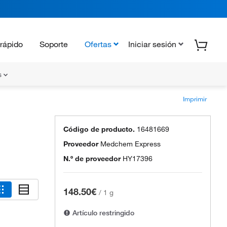
rápido
Soporte
Ofertas
Iniciar sesión
s
Imprimir
Código de producto.
16481669
Proveedor
Medchem Express
N.º de proveedor
HY17396
148.50€
/
1 g
Artículo restringido