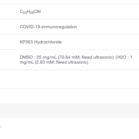
C
H
ClN
2
3
2
8
COVID-19-immunoregulation
KP363 Hydrochloride
DMSO : 25 mg/mL (70.64 mM; Need ultrasonic) ∣H2O : 1
mg/mL (2.83 mM; Need ultrasonic)
.