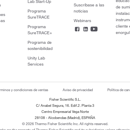
educaci
Lab Start-Up
a
Suscríbase a las
de sumi
Programa
noticias
instala
nes
SureTRACE
instrum
cas
Webinars
cliente
Programa
enorgul
SureTRACE+
Programa de
sostenibilidad
Unity Lab
Services
rminos y condiciones de ventas
Aviso de privacidad
Política de ca
Fisher Scientific S.L.
C/ Anabel Segura, 16. Edif.2. Planta 3
Centro Empresarial Vega Norte
28108 - Alcobendas (Madrid), ESPAÑA
© 2026 Thermo Fisher Scientific Inc. All rights reserved.
arks are the property of Thermo Fisher Scientific and its subsidiaries unless otherwise