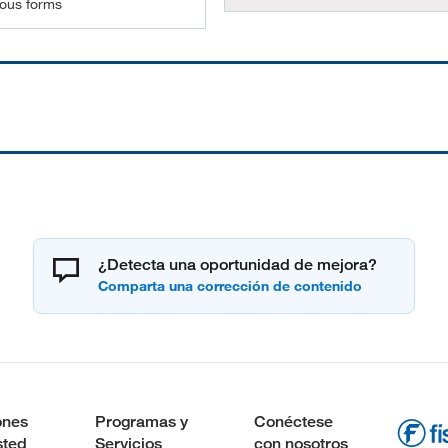
ious forms
¿Detecta una oportunidad de mejora?
ones
Programas y
Conéctese
sted
Servicios
con nosotros