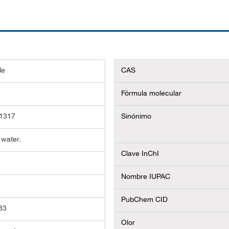
de
CAS
Fórmula molecular
1317
Sinónimo
 water.
Clave InChI
Nombre IUPAC
PubChem CID
83
Olor