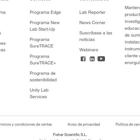
Mantene
rma
Programa Edge
Lab Reporter
product
investi
Programa New
News Corner
educaci
Lab Start-Up
a
Suscríbase a las
de sumi
Programa
noticias
instala
nes
SureTRACE
instrum
cas
Webinars
cliente
Programa
enorgul
SureTRACE+
Programa de
sostenibilidad
Unity Lab
Services
rminos y condiciones de ventas
Aviso de privacidad
Política de ca
Fisher Scientific S.L.