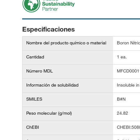
Especificaciones
Nombre del producto químico o material
Boron Nitri
Cantidad
1 ea.
Número MDL
MFCD0001
Información de solubilidad
Insoluble in
SMILES
B#N
Peso molecular (g/mol)
24.82
ChEBI
CHEBI:508