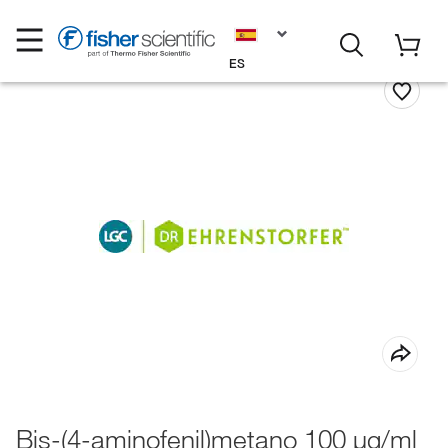
ES
Bis-(4-aminofenil)metano 100 μg/ml