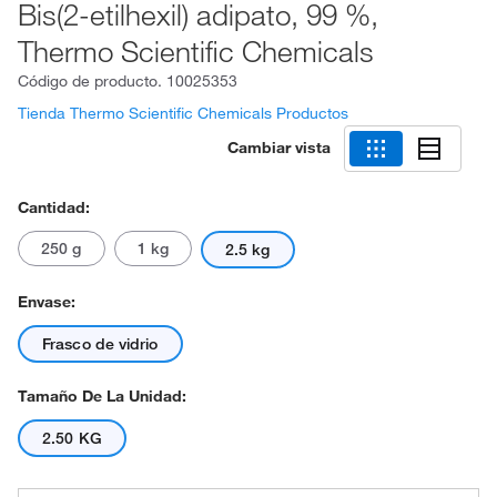
Bis(2-etilhexil) adipato, 99 %,
Thermo Scientific Chemicals
Código de producto.
10025353
Tienda Thermo Scientific Chemicals Productos
Cambiar vista
Cantidad:
250 g
1 kg
2.5 kg
Envase:
Frasco de vidrio
Tamaño De La Unidad:
2.50 KG