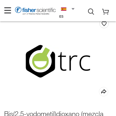
ES
Bis(2,5-yodometil)dioxano (mezcla