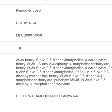
Frasco de vidrio
C24H21NO4
MFCD00074958
1 g
2r,3s-benzyl 6-oxo-2,3-diphenylmorpholine-4-carboxylate,
benzyl 2r,3s---6-oxo-2,3-diphenyl-4-morpholinecarboxylate,
benzyl 2r,3s-6-oxo-2,3-diphenylmorpholine-4-carboxylate, 2r
n-cbz-6-oxo-2,3-diphenylmorpholine, 2r,3s---n-z-6-oxo-2,3-
diphenylmorpholine, benzyl 2r,3s-6-oxo-2,3-diphenyl-4-
morpholinecarboxylate, pubchem18045, 2r,3s-6-oxo-2,3-
diphenyl-4-morpholinecarboxylate
HECRUWTZAMPQOS-UHFFFAOYNA-N