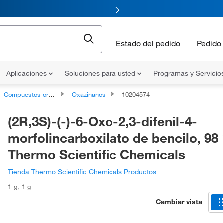
Estado del pedido
Pedido 
Aplicaciones
Soluciones para usted
Programas y Servicio
Compuestos organoheterocíclicos
Oxazinanos
10204574
(2R,3S)-(-)-6-Oxo-2,3-difenil-4-
morfolincarboxilato de bencilo, 98
Thermo Scientific Chemicals
Tienda Thermo Scientific Chemicals Productos
1 g
,
1 g
Cambiar vista