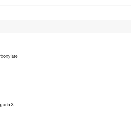
rboxylate
goría 3