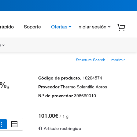
rápido
Soporte
Ofertas
Iniciar sesión
s
Structure Search
Imprimir
Código de producto.
10204574
 %,
Proveedor
Thermo Scientific Acros
N.º de proveedor
398660010
101.00€
/
1 g
Artículo restringido