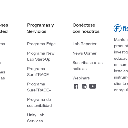
ones
Programas y
Conéctese
sted
Servicios
con nosotros
Mantene
rma
Programa Edge
Lab Reporter
product
investi
Programa New
News Corner
educaci
Lab Start-Up
a
Suscríbase a las
de sumi
Programa
noticias
instala
nes
SureTRACE
instrum
cas
Webinars
cliente
Programa
enorgul
SureTRACE+
Programa de
sostenibilidad
Unity Lab
Services