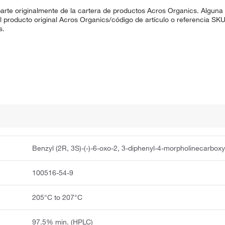
rte originalmente de la cartera de productos Acros Organics. Alguna
 El producto original Acros Organics/código de artículo o referencia 
s.
Benzyl (2R, 3S)-(-)-6-oxo-2, 3-diphenyl-4-morpholinecarboxy
100516-54-9
205°C to 207°C
97.5% min. (HPLC)