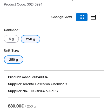
Product Code.
30240994
Change view
Cantidad:
5 g
250 g
Unit Size:
250 g
Product Code.
30240994
Supplier
Toronto Research Chemicals
Supplier No.
TRCB203750250G
889.00€
/
250 g