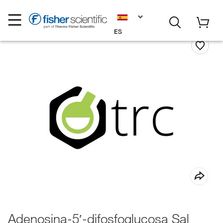
ES
Adenosina-5′-difosfoglucosa Sal