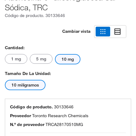
Sódica, TRC
Código de producto.
30133646
Cambiar vista
Cantidad:
1 mg
5 mg
10 mg
Tamaño De La Unidad:
10 miligramos
Código de producto.
30133646
Proveedor
Toronto Research Chemicals
N.º de proveedor
TRCA28170510MG