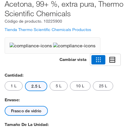
Acetona, 99+ %, extra pura, Thermo
Scientific Chemicals
Código de producto.
10225900
Tienda Thermo Scientific Chemicals Productos
Cambiar vista
Cantidad:
1 L
5 L
10 L
25 L
2.5 L
Envase:
Frasco de vidrio
Tamaño De La Unidad: