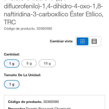
difluorofenilo)-1,4-dihidro-4-oxo-1,8-
naftiridina-3-carboxílico Éster Etílico,
TRC
Código de producto.
30360580
Cambiar vista
Cantidad:
5 g
10 g
1 g
Tamaño De La Unidad:
1 g
Código de producto.
30360580
Proveedor
Toronto Research Chemicals