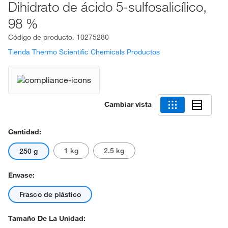
Dihidrato de ácido 5-sulfosalicílico,
98 %
Código de producto.
10275280
Tienda Thermo Scientific Chemicals Productos
Cambiar vista
Cantidad:
1 kg
2.5 kg
250 g
Envase:
Frasco de plástico
Tamaño De La Unidad: