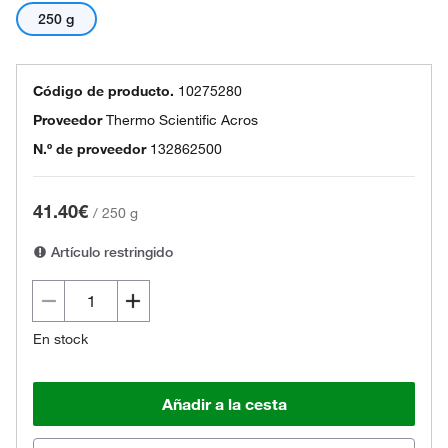
250 g
Código de producto.
10275280
Proveedor
Thermo Scientific Acros
N.º de proveedor
132862500
41.40€
/
250 g
Artículo restringido
En stock
Añadir a la cesta