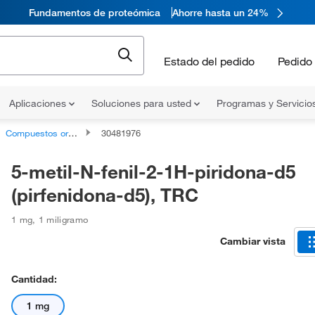
Fundamentos de proteómica
Ahorre hasta un 24%
Estado del pedido
Pedido 
Aplicaciones
Soluciones para usted
Programas y Servicio
Compuestos orgánicos no clasificados
30481976
5-metil-N-fenil-2-1H-piridona-d5
(pirfenidona-d5), TRC
1 mg
,
1 miligramo
Cambiar vista
Cantidad:
1 mg