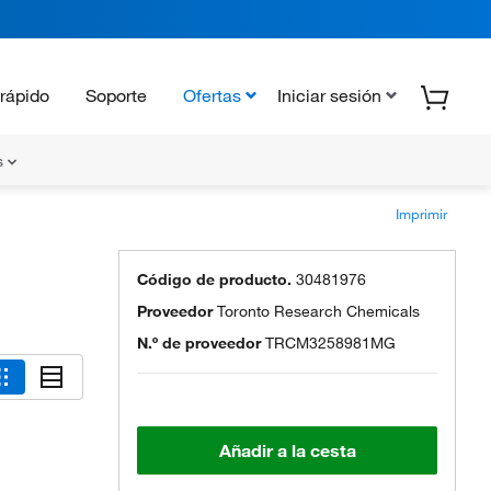
rápido
Soporte
Ofertas
Iniciar sesión
s
Imprimir
Código de producto.
30481976
Proveedor
Toronto Research Chemicals
N.º de proveedor
TRCM3258981MG
Añadir a la cesta