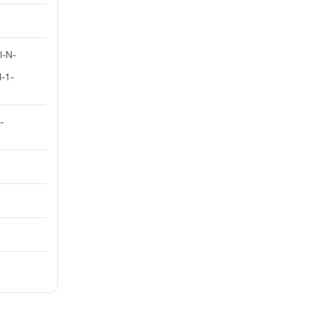
l-N-
l-1-
-