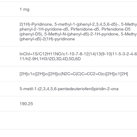
1 mg
2(1H)-Pyridinone, 5-methyl-1-(phenyl-2,3,4,5,6-d5)-, 5-Methy
phenyl-2-1H-pyridone-d5, Pirfenidone-d5, Pirfenidone-D5
(phenyl-D5), 5-Methyl-N-(phenyl-d5)-2-1H-pyridone, 5-Methy
(phenyl-d5)-2(1H)-pyridinone
InChI=1S/C12H11NO/c1-10-7-8-12(14)13(9-10)11-5-3-2-4-6
11/h2-9H,1H3/i2D,3D,4D,5D,6D
[2H]c1c([2H])c([2H])c(N2C=C(C)C=CC2=O)c([2H])c1[2H]
5-metil-1-(2,3,4,5,6-pentadeuteriofenil)piridin-2-ona
190.25