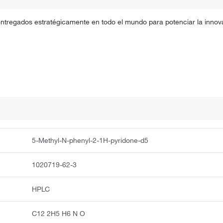
entregados estratégicamente en todo el mundo para potenciar la innova
5-Methyl-N-phenyl-2-1H-pyridone-d5
1020719-62-3
HPLC
C12 2H5 H6 N O