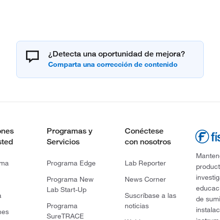
¿Detecta una oportunidad de mejora?
ones
Programas y
Conéctese
sted
Servicios
con nosotros
Mantene
rma
Programa Edge
Lab Reporter
product
investi
Programa New
News Corner
educaci
Lab Start-Up
a
Suscríbase a las
de sumi
Programa
noticias
instala
nes
SureTRACE