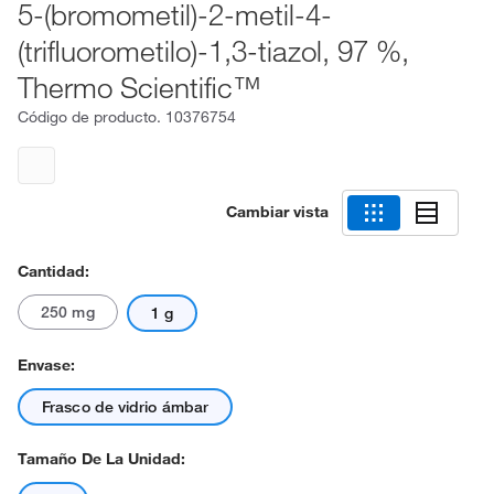
5-(bromometil)-2-metil-4-
(trifluorometilo)-1,3-tiazol, 97 %,
Thermo Scientific™
Código de producto.
10376754
Cambiar vista
Cantidad:
250 mg
1 g
Envase:
Frasco de vidrio ámbar
Tamaño De La Unidad: