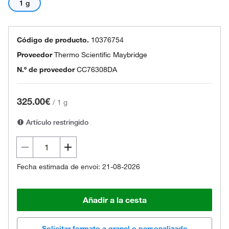
1 g
Código de producto.
10376754
Proveedor
Thermo Scientific Maybridge
N.º de proveedor
CC76308DA
325.00€
/
1 g
Artículo restringido
Fecha estimada de envoi: 21-08-2026
Añadir a la cesta
Solicitar formato a granel o personalizado