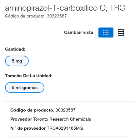
aminopirazol-1-carboxílico O, TRC
Código de producto.
30323587
Cambiar vista
Cantidad:
5 mg
Tamaño De La Unidad:
5 miligramos
Código de producto.
30323587
Proveedor
Toronto Research Chemicals
N.º de proveedor
TRCA6291485MG