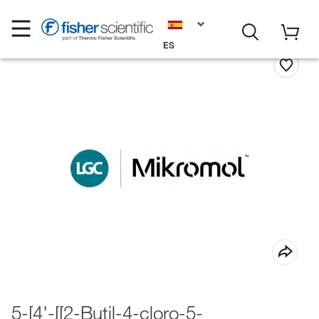
ES
5-[4'-[[2-Butil-4-cloro-5-