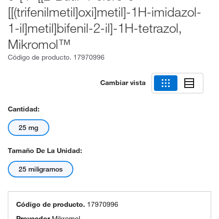
[[(trifenilmetil]oxi]metil]-1H-imidazol-
1-il]metil]bifenil-2-il]-1H-tetrazol,
Mikromol™
Código de producto.
17970996
Cambiar vista
Cantidad:
25 mg
Tamaño De La Unidad:
25 miligramos
Código de producto.
17970996
Proveedor
Mikromol