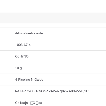
4-Picoline-N-oxide
1003-67-4
C6H7NO
10 g
4-Picoline N-Oxide
InChI=1S/C6H7NO/c1-6-2-4-7(8)5-3-6/h2-5H,1H3
Cc1cc[n+]([O-])cc1