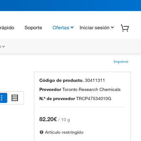
rápido
Soporte
Ofertas
Iniciar sesión
s
Imprimir
Código de producto.
30411311
Proveedor
Toronto Research Chemicals
N.º de proveedor
TRCP47534010G
82.20€
/
10 g
Artículo restringido