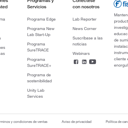
ones
Programas y
Conéctese
sted
Servicios
con nosotros
Mantene
rma
Programa Edge
Lab Reporter
product
investi
Programa New
News Corner
educaci
Lab Start-Up
a
Suscríbase a las
de sumi
Programa
noticias
instala
nes
SureTRACE
instrum
cas
Webinars
cliente
Programa
enorgul
SureTRACE+
Programa de
sostenibilidad
Unity Lab
Services
rminos y condiciones de ventas
Aviso de privacidad
Política de ca