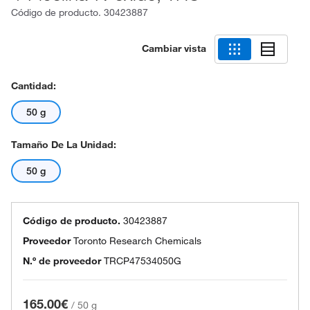
Código de producto.
30423887
Cambiar vista
Cantidad:
50 g
Tamaño De La Unidad:
50 g
Código de producto.
30423887
Proveedor
Toronto Research Chemicals
N.º de proveedor
TRCP47534050G
165.00€
/
50 g