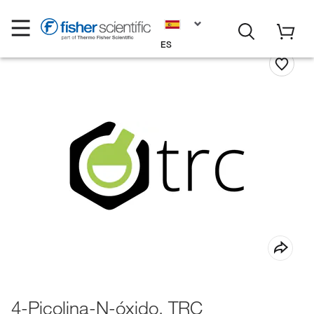
ES
4-Picolina-N-óxido, TRC