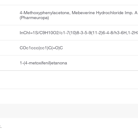
4-Methoxyphenylacetone, Mebeverine Hydrochloride Imp. A
(Pharmeuropa)
InChI=1S/C9H10O2/c1-7(10)8-3-5-9(11-2)6-4-8/h3-6H,1-2H
COc1ccc(cc1)C(=O)C
1-(4-metoxifenil)etanona
.