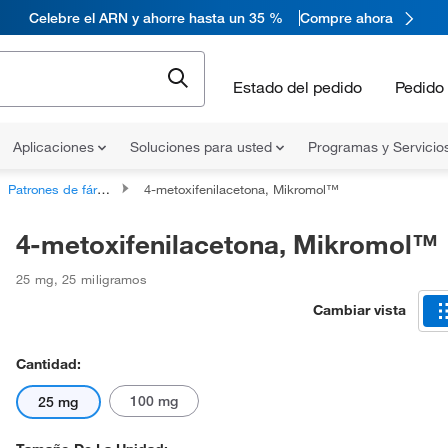
Celebre el ARN y ahorre hasta un 35 %
Compre ahora
Estado del pedido
Pedido 
Aplicaciones
Soluciones para usted
Programas y Servicio
Patrones de fármacos
4-metoxifenilacetona, Mikromol™
4-metoxifenilacetona, Mikromol™
25 mg
,
25 miligramos
Cambiar vista
Cantidad:
100 mg
25 mg