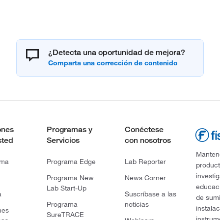
¿Detecta una oportunidad de mejora?
ones
Programas y
Conéctese
sted
Servicios
con nosotros
Mantene
rma
Programa Edge
Lab Reporter
product
investi
Programa New
News Corner
educaci
Lab Start-Up
a
Suscríbase a las
de sumi
Programa
noticias
instala
nes
SureTRACE
instrum