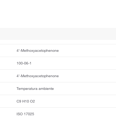
4'-Methoxyacetophenone
100-06-1
4'-Methoxyacetophenone
Temperatura ambiente
C9 H10 O2
ISO 17025