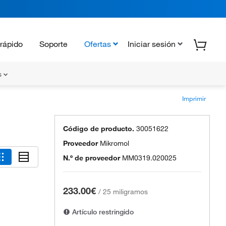
rápido
Soporte
Ofertas
Iniciar sesión
s
Imprimir
Código de producto.
30051622
Proveedor
Mikromol
N.º de proveedor
MM0319.020025
233.00€
/
25 miligramos
Artículo restringido