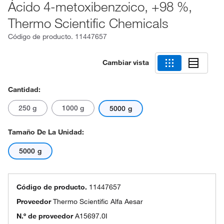
Ácido 4-metoxibenzoico, +98 %,
Thermo Scientific Chemicals
Código de producto.
11447657
Cambiar vista
Cantidad:
250 g
1000 g
5000 g
Tamaño De La Unidad:
5000 g
Código de producto.
11447657
Proveedor
Thermo Scientific Alfa Aesar
N.º de proveedor
A15697.0I