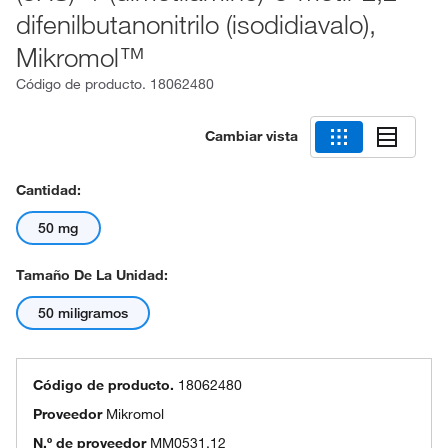
difenilbutanonitrilo (isodidiavalo),
Mikromol™
Código de producto.
18062480
Cambiar vista
Cantidad:
50 mg
Tamaño De La Unidad:
50 miligramos
Código de producto.
18062480
Proveedor
Mikromol
N.º de proveedor
MM0531.12