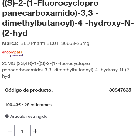
((S)-2-(1-Fluorocyclopro
panecarboxamido)-3,3 -
dimethylbutanoyl)-4 -hydroxy-N-
(2-hyd
Marca:
BLD Pharm
BD01136668-25mg
25MG (2S,4R)-1-((S)-2-(1-Fluorocyclopro
panecarboxamido)-3,3 -dimethylbutanoyl)-4 -hydroxy-N-(2-
hyd
Código de producto.
30947835
100.43€
/
25 miligramos
Artículo restringido