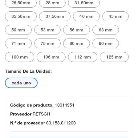
26,50mm
28 mm
31,50mm
35,50mm
37,50mm
40 mm
45 mm
50 mm
53 mm
56 mm
63 mm
71 mm
75 mm
80 mm
90 mm
100 mm
106 mm
112 mm
125 mm
Tamaño De La Unidad:
cada uno
Código de producto.
10014951
Proveedor
RETSCH
N.º de proveedor
60.158.011200