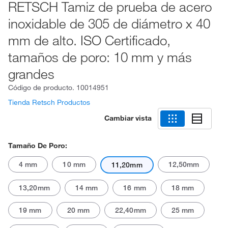
RETSCH Tamiz de prueba de acero
inoxidable de 305 de diámetro x 40
mm de alto. ISO Certificado,
tamaños de poro: 10 mm y más
grandes
Código de producto.
10014951
Tienda Retsch Productos
Cambiar vista
Tamaño De Poro:
4 mm
10 mm
12,50mm
11,20mm
13,20mm
14 mm
16 mm
18 mm
19 mm
20 mm
22,40mm
25 mm