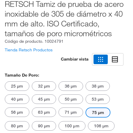
RETSCH Tamiz de prueba de acero
inoxidable de 305 de diámetro x 40
mm de alto. ISO Certificado,
tamaños de poro micrométricos
Código de producto.
10024791
Tienda Retsch Productos
Cambiar vista
Tamaño De Poro:
25 μm
32 μm
36 μm
38 μm
40 μm
45 μm
50 μm
53 μm
56 μm
63 μm
71 μm
75 μm
80 μm
90 μm
100 μm
106 μm