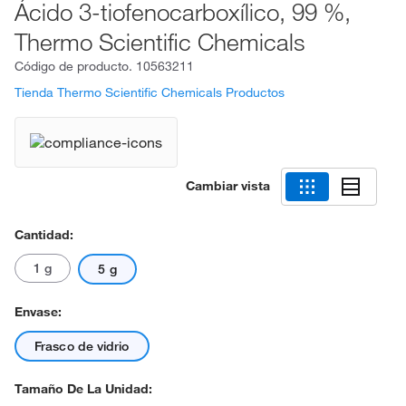
Ácido 3-tiofenocarboxílico, 99 %,
Thermo Scientific Chemicals
Código de producto.
10563211
Tienda Thermo Scientific Chemicals Productos
Cambiar vista
Cantidad:
1 g
5 g
Envase:
Frasco de vidrio
Tamaño De La Unidad: