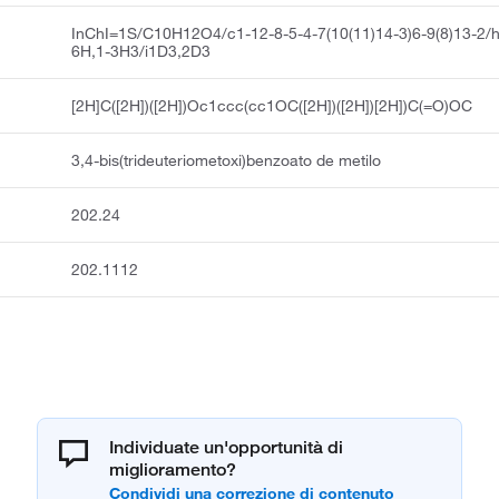
InChI=1S/C10H12O4/c1-12-8-5-4-7(10(11)14-3)6-9(8)13-2/
6H,1-3H3/i1D3,2D3
[2H]C([2H])([2H])Oc1ccc(cc1OC([2H])([2H])[2H])C(=O)OC
3,4-bis(trideuteriometoxi)benzoato de metilo
202.24
202.1112
Individuate un'opportunità di
miglioramento?