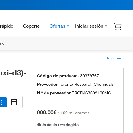
rápido
Soporte
Ofertas
Iniciar sesión
s
Imprimir
oxi-d3)-
Código de producto.
30379767
Proveedor
Toronto Research Chemicals
N.º de proveedor
TRCD463692100MG
900.00€
/
100 miligramos
Artículo restringido