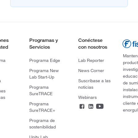
ones
Programas y
Conéctese
sted
Servicios
con nosotros
Mantene
rma
Programa Edge
Lab Reporter
product
investi
Programa New
News Corner
educaci
Lab Start-Up
a
Suscríbase a las
de sumi
Programa
noticias
instala
nes
SureTRACE
instrum
cas
Webinars
cliente
Programa
enorgul
SureTRACE+
Programa de
sostenibilidad
Unity Lab