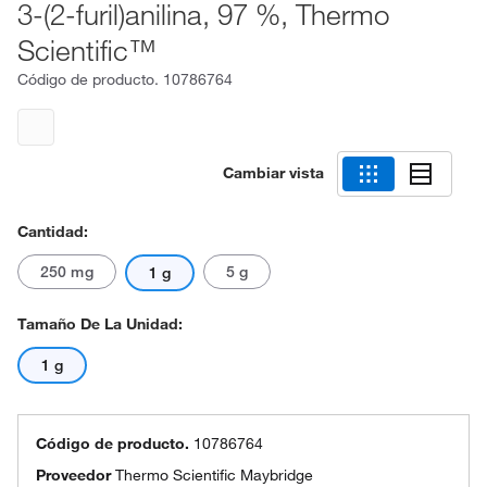
3-(2-furil)anilina, 97 %, Thermo
Scientific™
Código de producto.
10786764
Cambiar vista
Cantidad:
250 mg
5 g
1 g
Tamaño De La Unidad:
1 g
Código de producto.
10786764
Proveedor
Thermo Scientific Maybridge