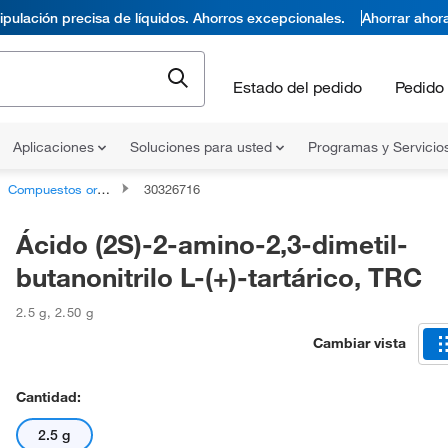
pulación precisa de líquidos. Ahorros excepcionales.
Ahorrar ahor
Estado del pedido
Pedido 
Aplicaciones
Soluciones para usted
Programas y Servicio
Compuestos orgánicos no clasificados
30326716
Ácido (2S)-2-amino-2,3-dimetil-
butanonitrilo L-(+)-tartárico, TRC
2.5 g
,
2.50 g
Cambiar vista
Cantidad:
2.5 g