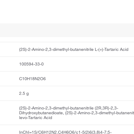
(2S)-2-Amino-2,3-dimethyl-butanenitrile L-(+)-Tartaric Acid
100594-33-0
C10H18N2O6
2.5 g
(2S)-2-Amino-2,3-dimethyl-butanenitrile (2R,3R)-2,3-
Dihydroxybutanedioate, (2S)-2-Amino-2,3-dimethyl-butanenitr
levo-Tartaric Acid
InChI=1S/C6H12N2.C4H6O6/c1-5(2)6(3,8)4-7;5-