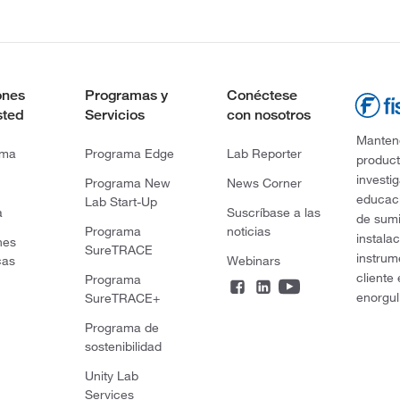
ones
Programas y
Conéctese
sted
Servicios
con nosotros
Mantene
rma
Programa Edge
Lab Reporter
product
investi
Programa New
News Corner
educaci
Lab Start-Up
a
Suscríbase a las
de sumi
Programa
noticias
instala
nes
SureTRACE
instrum
cas
Webinars
cliente
Programa
enorgul
SureTRACE+
Programa de
sostenibilidad
Unity Lab
Services