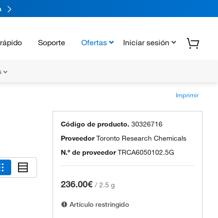
a
rápido
Soporte
Ofertas
Iniciar sesión
s
Imprimir
Código de producto.
30326716
Proveedor
Toronto Research Chemicals
N.º de proveedor
TRCA6050102.5G
236.00€
/
2.5 g
Artículo restringido