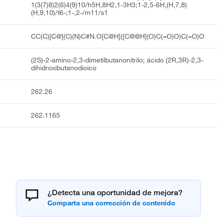
1(3(7)8)2(6)4(9)10/h5H,8H2,1-3H3;1-2,5-6H,(H,7,8)
(H,9,10)/t6-;1-,2-/m11/s1
CC(C)[C@](C)(N)C#N.O[C@H]([C@@H](O)C(=O)O)C(=O)O
(2S)-2-amino-2,3-dimetilbutanonitrilo; ácido (2R,3R)-2,3-
dihidroxibutanodioico
262.26
262.1165
¿Detecta una oportunidad de mejora?