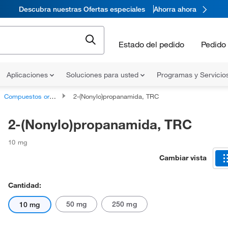
Descubra nuestras Ofertas especiales
Ahorra ahora
Estado del pedido
Pedido 
Aplicaciones
Soluciones para usted
Programas y Servicio
Compuestos orgánicos no clasificados
2-(Nonylo)propanamida, TRC
2-(Nonylo)propanamida, TRC
10 mg
Cambiar vista
Cantidad:
50 mg
250 mg
10 mg