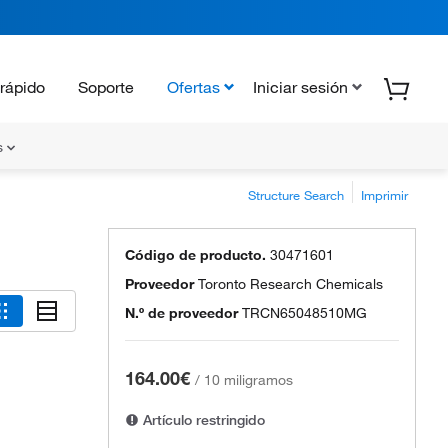
rápido
Soporte
Ofertas
Iniciar sesión
s
Structure Search
Imprimir
Código de producto.
30471601
Proveedor
Toronto Research Chemicals
N.º de proveedor
TRCN65048510MG
164.00€
/
10 miligramos
Artículo restringido