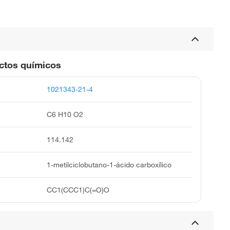
uctos químicos
1021343-21-4
C6 H10 O2
114.142
1-metilciclobutano-1-ácido carboxílico
CC1(CCC1)C(=O)O