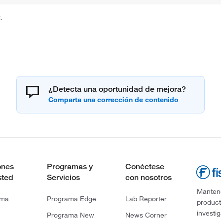
.
¿Detecta una oportunidad de mejora?
ones
Programas y
Conéctese
sted
Servicios
con nosotros
Mantene
rma
Programa Edge
Lab Reporter
product
investi
Programa New
News Corner