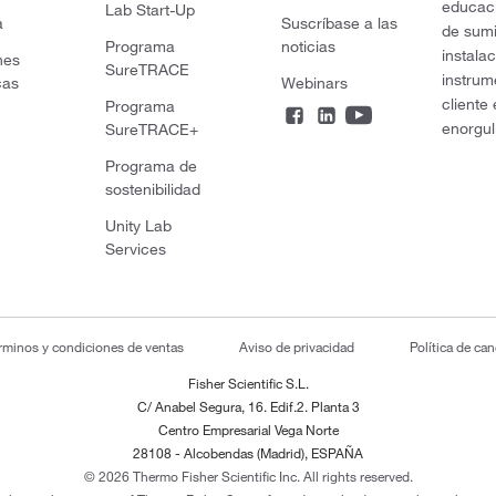
educaci
Lab Start-Up
a
Suscríbase a las
de sumi
Programa
noticias
instala
nes
SureTRACE
instrum
cas
Webinars
cliente
Programa
enorgul
SureTRACE+
Programa de
sostenibilidad
Unity Lab
Services
rminos y condiciones de ventas
Aviso de privacidad
Política de ca
Fisher Scientific S.L.
C/ Anabel Segura, 16. Edif.2. Planta 3
Centro Empresarial Vega Norte
28108 - Alcobendas (Madrid), ESPAÑA
© 2026 Thermo Fisher Scientific Inc. All rights reserved.