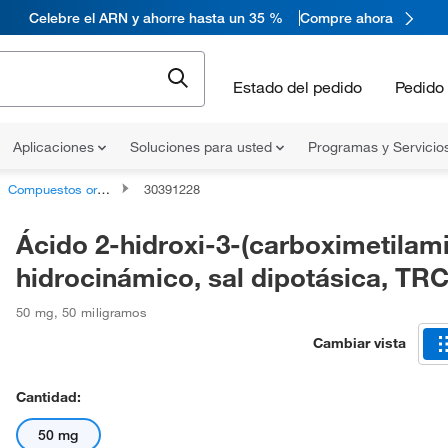
Celebre el ARN y ahorre hasta un 35 %
Compre ahora
Estado del pedido
Pedido 
Aplicaciones
Soluciones para usted
Programas y Servicio
Compuestos orgánicos no clasificados
30391228
Ácido 2-hidroxi-3-(carboximetilam
hidrocinámico, sal dipotásica, TR
50 mg
,
50 miligramos
Cambiar vista
Cantidad:
50 mg