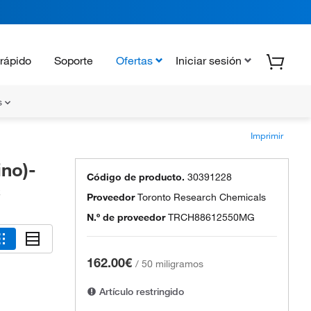
rápido
Soporte
Ofertas
Iniciar sesión
s
Imprimir
ino)-
Código de producto.
30391228
C
Proveedor
Toronto Research Chemicals
N.º de proveedor
TRCH88612550MG
162.00€
/
50 miligramos
Artículo restringido