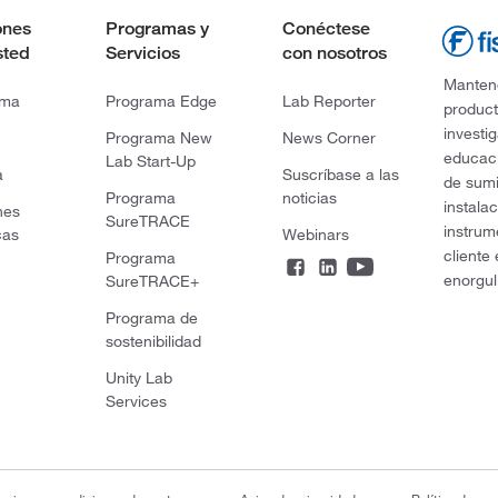
ones
Programas y
Conéctese
sted
Servicios
con nosotros
Mantene
rma
Programa Edge
Lab Reporter
product
investi
Programa New
News Corner
educaci
Lab Start-Up
a
Suscríbase a las
de sumi
Programa
noticias
instala
nes
SureTRACE
instrum
cas
Webinars
cliente
Programa
enorgul
SureTRACE+
Programa de
sostenibilidad
Unity Lab
Services