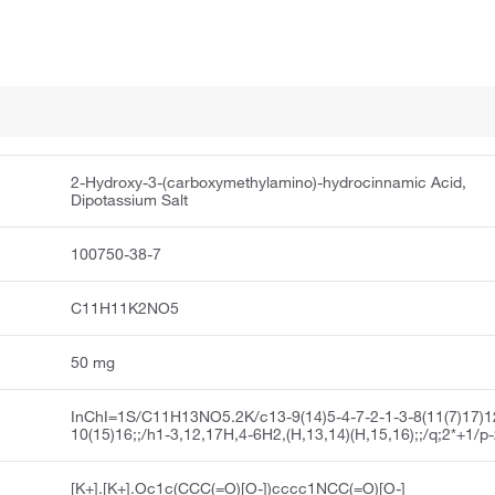
2-Hydroxy-3-(carboxymethylamino)-hydrocinnamic Acid,
Dipotassium Salt
100750-38-7
C11H11K2NO5
50 mg
InChI=1S/C11H13NO5.2K/c13-9(14)5-4-7-2-1-3-8(11(7)17)1
10(15)16;;/h1-3,12,17H,4-6H2,(H,13,14)(H,15,16);;/q;2*+1/p
[K+].[K+].Oc1c(CCC(=O)[O-])cccc1NCC(=O)[O-]