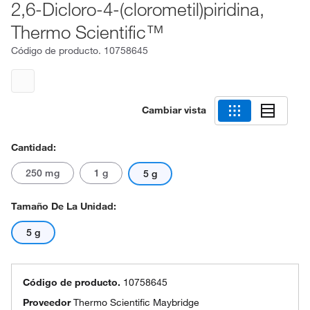
2,6-Dicloro-4-(clorometil)piridina,
Thermo Scientific™
Código de producto.
10758645
Cambiar vista
Cantidad:
250 mg
1 g
5 g
Tamaño De La Unidad:
5 g
Código de producto.
10758645
Proveedor
Thermo Scientific Maybridge