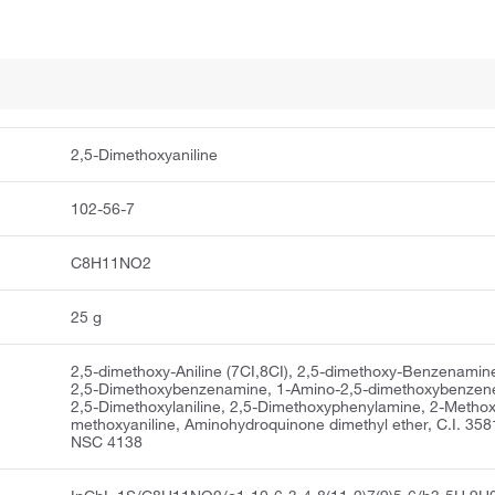
2,5-Dimethoxyaniline
102-56-7
C8H11NO2
25 g
2,5-dimethoxy-Aniline (7CI,8CI), 2,5-dimethoxy-Benzenamin
2,5-Dimethoxybenzenamine, 1-Amino-2,5-dimethoxybenzen
2,5-Dimethoxylaniline, 2,5-Dimethoxyphenylamine, 2-Methox
methoxyaniline, Aminohydroquinone dimethyl ether, C.I. 358
NSC 4138