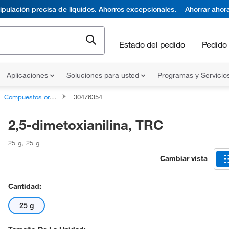
pulación precisa de líquidos. Ahorros excepcionales.
Ahorrar ahor
Estado del pedido
Pedido 
Aplicaciones
Soluciones para usted
Programas y Servicio
Compuestos orgánicos no clasificados
30476354
2,5-dimetoxianilina, TRC
25 g
,
25 g
Cambiar vista
Cantidad:
25 g