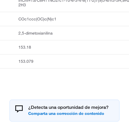
InChI=1S/C8H11NO2/c1-10-6-3-4-8(11-2)7(9)5-6/h3-5H,9H2
2H3
COc1ccc(OC)c(N)c1
2,5-dimetoxianilina
153.18
153.079
¿Detecta una oportunidad de mejora?