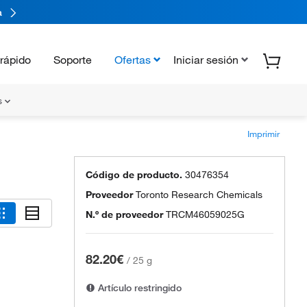
a
rápido
Soporte
Ofertas
Iniciar sesión
s
Imprimir
Código de producto.
30476354
Proveedor
Toronto Research Chemicals
N.º de proveedor
TRCM46059025G
82.20€
/
25 g
Artículo restringido