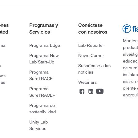
ones
Programas y
Conéctese
sted
Servicios
con nosotros
Mantene
rma
Programa Edge
Lab Reporter
product
investi
Programa New
News Corner
educaci
Lab Start-Up
a
Suscríbase a las
de sumi
Programa
noticias
instala
nes
SureTRACE
instrum
cas
Webinars
cliente
Programa
enorgul
SureTRACE+
Programa de
sostenibilidad
Unity Lab
Services