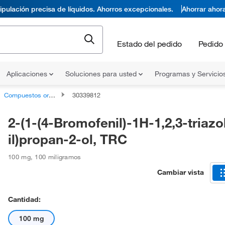
pulación precisa de líquidos. Ahorros excepcionales.
Ahorrar ahor
Estado del pedido
Pedido 
Aplicaciones
Soluciones para usted
Programas y Servicio
Compuestos orgánicos no clasificados
30339812
2-(1-(4-Bromofenil)-1H-1,2,3-triazo
il)propan-2-ol, TRC
100 mg
,
100 miligramos
Cambiar vista
Cantidad:
100 mg