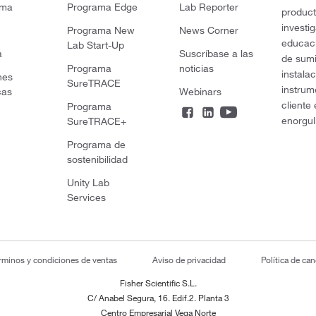
rma
Programa Edge
Lab Reporter
product
investi
Programa New
News Corner
educaci
Lab Start-Up
a
Suscríbase a las
de sumi
Programa
noticias
instala
nes
SureTRACE
instrum
cas
Webinars
cliente
Programa
enorgul
SureTRACE+
Programa de
sostenibilidad
Unity Lab
Services
rminos y condiciones de ventas
Aviso de privacidad
Política de ca
Fisher Scientific S.L.
C/ Anabel Segura, 16. Edif.2. Planta 3
Centro Empresarial Vega Norte