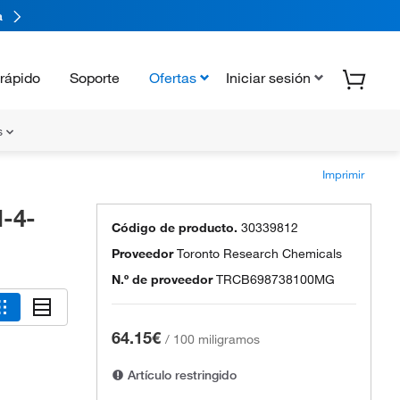
a
rápido
Soporte
Ofertas
Iniciar sesión
s
Imprimir
l-4-
Código de producto.
30339812
Proveedor
Toronto Research Chemicals
N.º de proveedor
TRCB698738100MG
64.15€
/
100 miligramos
Artículo restringido