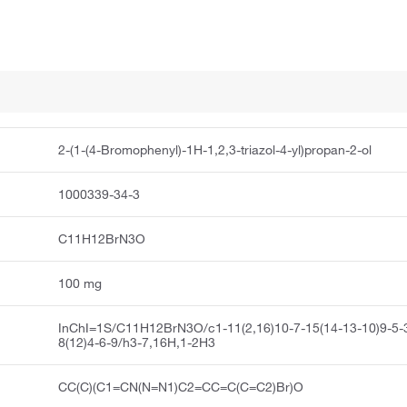
2-(1-(4-Bromophenyl)-1H-1,2,3-triazol-4-yl)propan-2-ol
1000339-34-3
C11H12BrN3O
100 mg
InChI=1S/C11H12BrN3O/c1-11(2,16)10-7-15(14-13-10)9-5-
8(12)4-6-9/h3-7,16H,1-2H3
CC(C)(C1=CN(N=N1)C2=CC=C(C=C2)Br)O