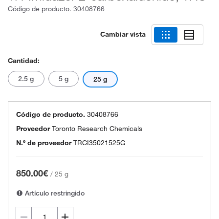
Código de producto.
30408766
Cambiar vista
Cantidad:
2.5 g
5 g
25 g
Código de producto.
30408766
Proveedor
Toronto Research Chemicals
N.º de proveedor
TRCI35021525G
850.00€
/
25 g
Artículo restringido