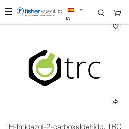
ES
1H-Imidazol-2-carboxaldehído, TRC