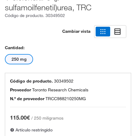
sulfamoilfenetil)urea, TRC
Código de producto.
30349502
Cambiar vista
Cantidad:
250 mg
Código de producto.
30349502
Proveedor
Toronto Research Chemicals
N.º de proveedor
TRCC988210250MG
115.00€
/
250 miligramos
Artículo restringido