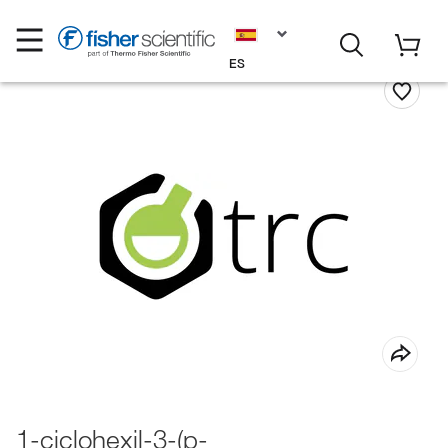
ES
1-ciclohexil-3-(p-