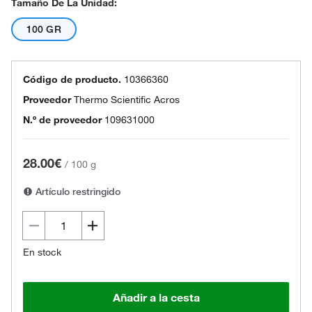
Tamaño De La Unidad:
100 GR
Código de producto.
10366360
Proveedor
Thermo Scientific Acros
N.º de proveedor
109631000
28.00€
/
100 g
Artículo restringido
En stock
Añadir a la cesta