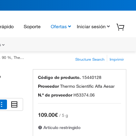
rápido
Soporte
Ofertas
Iniciar sesión
s
cientific Chemicals
Structure Search
Imprimir
,
Código de producto.
15440128
Proveedor
Thermo Scientific Alfa Aesar
N.º de proveedor
H53374.06
109.00€
/
5 g
Artículo restringido