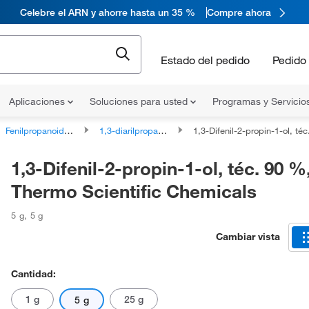
Celebre el ARN y ahorre hasta un 35 %
Compre ahora
Estado del pedido
Pedido 
Aplicaciones
Soluciones para usted
Programas y Servicio
Fenilpropanoides y policétidos
1,3-diarilpropanoides lineales
1,3-Difenil-2-propin-1-ol, téc. 90 %, Thermo S
1,3-Difenil-2-propin-1-ol, téc. 90 %
Thermo Scientific Chemicals
5 g
,
5 g
Cambiar vista
Cantidad:
1 g
25 g
5 g