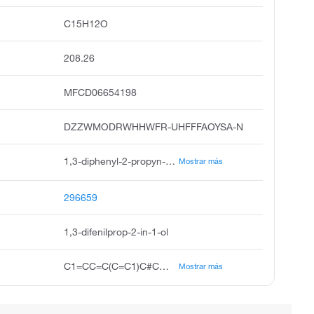
C15H12O
208.26
MFCD06654198
DZZWMODRWHHWFR-UHFFFAOYSA-N
1,3-diphenyl-2-propyn-1-ol, 1,3-diphenyl-prop-2-yn-1-ol, 1-phenyl-3-phenyl-propyn-3-ol, 1,3-diphenylpropargyl alcohol, benzenemethanol, a-2-phenylethynyl, alpha-phenyl ethynyl-benzenemethanol
Mostrar más
296659
1,3-difenilprop-2-in-1-ol
C1=CC=C(C=C1)C#CC(C2=CC=CC=C2)O
Mostrar más