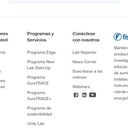
ones
Programas y
Conéctese
sted
Servicios
con nosotros
Mantene
rma
Programa Edge
Lab Reporter
product
investi
Programa New
News Corner
educaci
Lab Start-Up
a
Suscríbase a las
de sumi
Programa
noticias
instala
nes
SureTRACE
instrum
cas
Webinars
cliente
Programa
enorgul
SureTRACE+
Programa de
sostenibilidad
Unity Lab