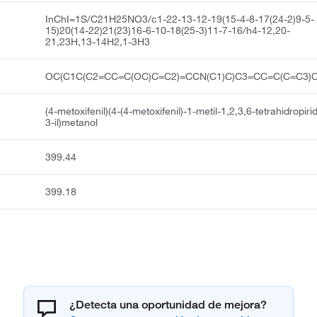
InChI=1S/C21H25NO3/c1-22-13-12-19(15-4-8-17(24-2)9-5-
15)20(14-22)21(23)16-6-10-18(25-3)11-7-16/h4-12,20-
21,23H,13-14H2,1-3H3
OC(C1C(C2=CC=C(OC)C=C2)=CCN(C1)C)C3=CC=C(C=C3)
(4-metoxifenil)(4-(4-metoxifenil)-1-metil-1,2,3,6-tetrahidropirid
3-il)metanol
399.44
399.18
¿Detecta una oportunidad de mejora?