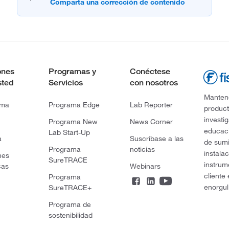
ones
Programas y
Conéctese
sted
Servicios
con nosotros
Mantene
rma
Programa Edge
Lab Reporter
product
investi
Programa New
News Corner
educaci
Lab Start-Up
a
Suscríbase a las
de sumi
Programa
noticias
instala
nes
SureTRACE
instrum
cas
Webinars
cliente
Programa
enorgul
SureTRACE+
Programa de
sostenibilidad