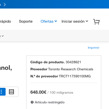
a
rápido
Soporte
Ofertas
Iniciar sesión
s
Imprimir
Código de producto.
30428621
nol,
Proveedor
Toronto Research Chemicals
N.º de proveedor
TRCT117590100MG
648.00€
/
100 miligramos
Artículo restringido