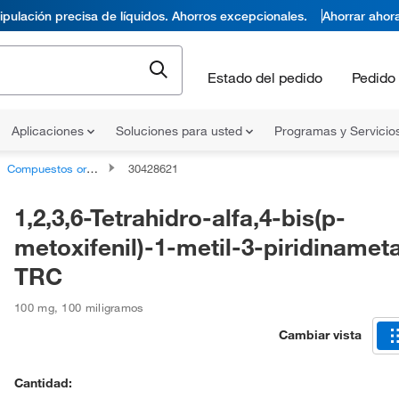
pulación precisa de líquidos. Ahorros excepcionales.
Ahorrar ahor
Estado del pedido
Pedido 
Aplicaciones
Soluciones para usted
Programas y Servicio
Compuestos orgánicos no clasificados
30428621
1,2,3,6-Tetrahidro-alfa,4-bis(p-
metoxifenil)-1-metil-3-piridinameta
TRC
100 mg
,
100 miligramos
Cambiar vista
Cantidad: