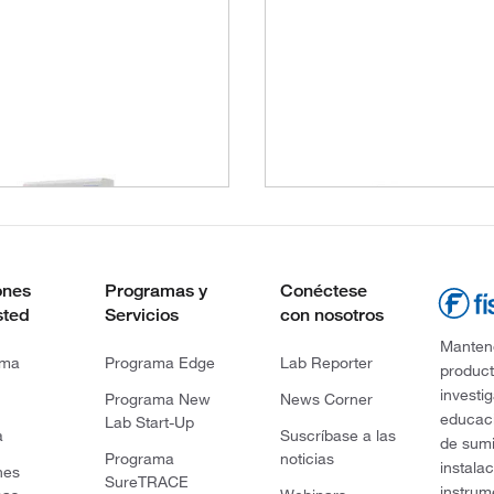
ones
Programas y
Conéctese
sted
Servicios
con nosotros
Mantene
rma
Programa Edge
Lab Reporter
product
investi
Programa New
News Corner
educaci
Lab Start-Up
a
Suscríbase a las
de sumi
Programa
noticias
instala
nes
SureTRACE
instrum