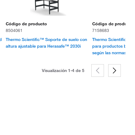
Código de producto
Código de producto
8504061
7158683
d
Thermo Scientific™ Soporte de suelo con
Thermo Scientific™ C
altura ajustable para Herasafe™ 2030i
para productos biológ
según las normas EN
Visualización 1-4 de
5