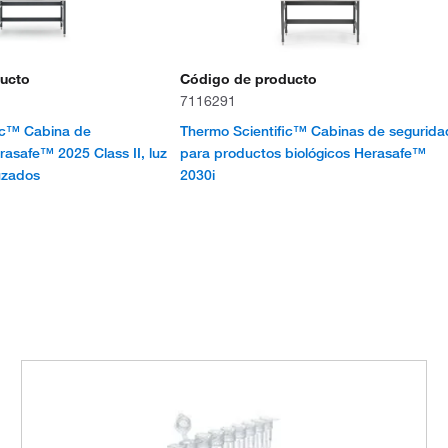
ucto
Código de producto
7116291
ic™ Cabina de
Thermo Scientific™ Cabinas de segurida
rasafe™ 2025 Class II, luz
para productos biológicos Herasafe™
uzados
2030i