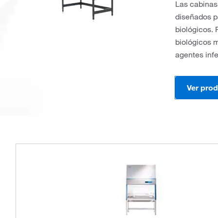
Las cabinas
diseñados pa
biológicos. 
biológicos m
agentes inf
Ver pro