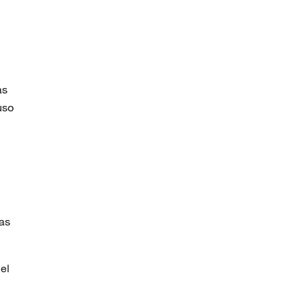
as
uso
las
el