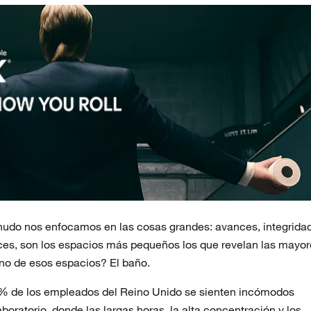
enudo nos enfocamos en las cosas grandes: avances, integrida
eces, son los espacios más pequeños los que revelan las mayo
no de esos espacios? El baño.
7% de los empleados del Reino Unido se sienten incómodos
boratorio, donde las largas horas, la alta concentración y los