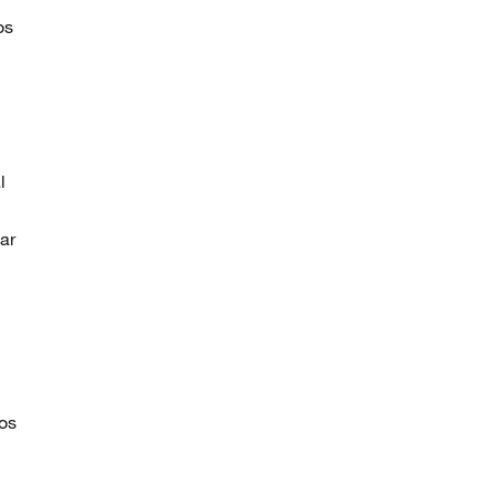
os
l
ar
ños