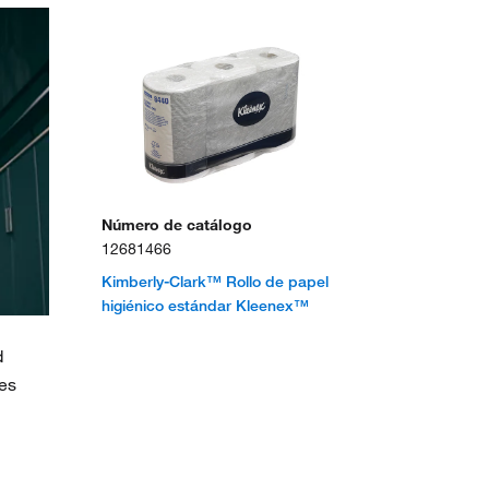
Número de catálogo
12681466
Kimberly-Clark™ Rollo de papel
higiénico estándar Kleenex™
d
res