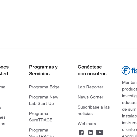
ones
Programas y
Conéctese
sted
Servicios
con nosotros
Mantene
rma
Programa Edge
Lab Reporter
product
investi
Programa New
News Corner
educaci
Lab Start-Up
a
Suscríbase a las
de sumi
Programa
noticias
instala
nes
SureTRACE
instrum
cas
Webinars
cliente
Programa
enorgul
SureTRACE+