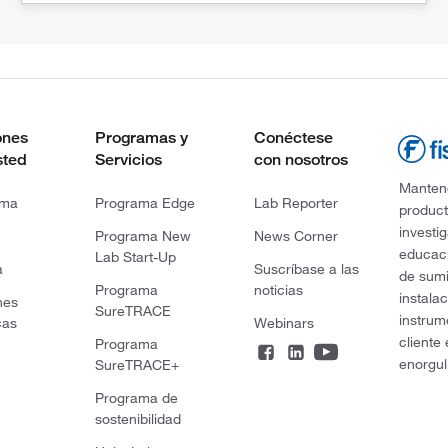
ones
Programas y
Conéctese
sted
Servicios
con nosotros
Mantene
rma
Programa Edge
Lab Reporter
product
investi
Programa New
News Corner
educaci
Lab Start-Up
a
Suscríbase a las
de sumi
Programa
noticias
instala
nes
SureTRACE
instrum
cas
Webinars
cliente
Programa
enorgul
SureTRACE+
Programa de
sostenibilidad