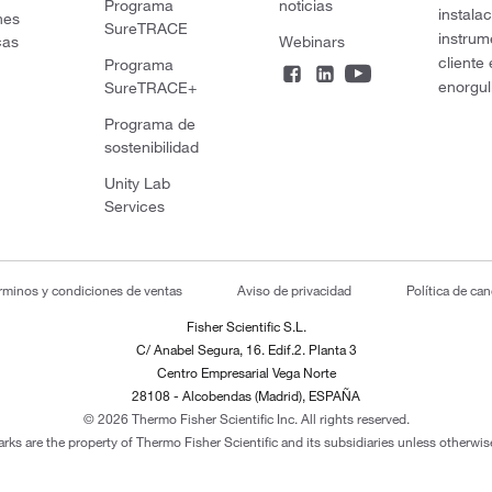
Programa
noticias
instala
nes
SureTRACE
instrum
cas
Webinars
cliente
Programa
enorgul
SureTRACE+
Programa de
sostenibilidad
Unity Lab
Services
rminos y condiciones de ventas
Aviso de privacidad
Política de ca
Fisher Scientific S.L.
C/ Anabel Segura, 16. Edif.2. Planta 3
Centro Empresarial Vega Norte
28108 - Alcobendas (Madrid), ESPAÑA
© 2026 Thermo Fisher Scientific Inc. All rights reserved.
arks are the property of Thermo Fisher Scientific and its subsidiaries unless otherwise