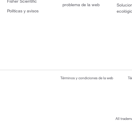
Fisher Scientific
problema de la web
Solucio
Políticas y avisos
ecológi
Términos y condiciones de la web
Té
All tradem