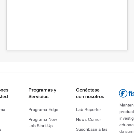
ones
Programas y
Conéctese
sted
Servicios
con nosotros
Mantene
rma
Programa Edge
Lab Reporter
product
investi
Programa New
News Corner
educaci
Lab Start-Up
a
Suscríbase a las
de sumi