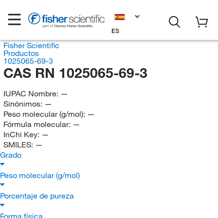
ES
Fisher Scientific
Productos
1025065-69-3
CAS RN 1025065-69-3
IUPAC Nombre:
—
Sinónimos:
—
Peso molecular (g/mol):
—
Fórmula molecular:
—
InChi Key:
—
SMILES:
—
Grado
Peso molecular (g/mol)
Porcentaje de pureza
Forma física