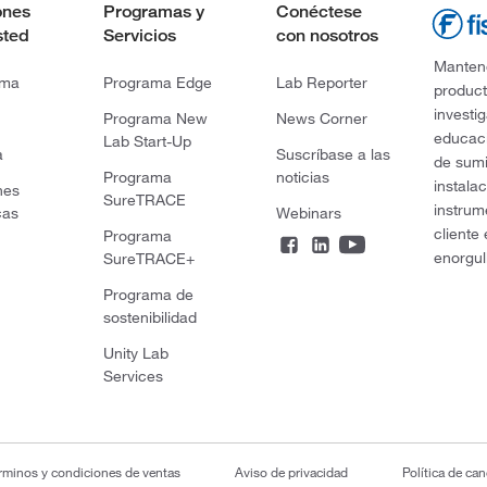
ones
Programas y
Conéctese
sted
Servicios
con nosotros
Mantene
rma
Programa Edge
Lab Reporter
product
investi
Programa New
News Corner
educaci
Lab Start-Up
a
Suscríbase a las
de sumi
Programa
noticias
instala
nes
SureTRACE
instrum
cas
Webinars
cliente
Programa
enorgul
SureTRACE+
Programa de
sostenibilidad
Unity Lab
Services
rminos y condiciones de ventas
Aviso de privacidad
Política de ca