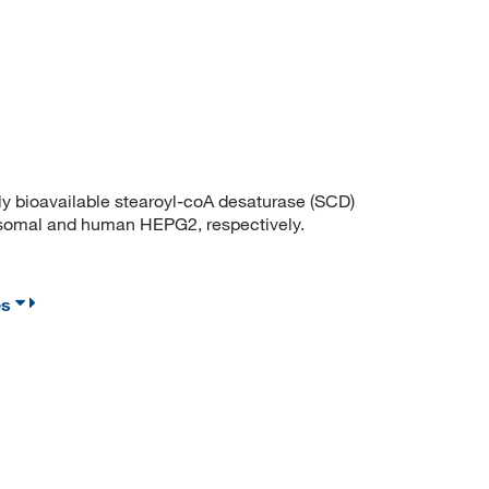
 bioavailable stearoyl-coA desaturase (SCD)
crosomal and human HEPG2, respectively.
es