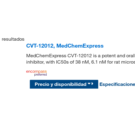
1
resultados
CVT-12012, MedChemExpress
MedChemExpress CVT-12012 is a potent and orally
inhibitor, with IC50s of 38 nM, 6.1 nM for rat mi
Precio y disponibilidad
Especificacion