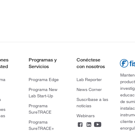
ones
Programas y
Conéctese
sted
Servicios
con nosotros
Mantene
rma
Programa Edge
Lab Reporter
product
investi
Programa New
News Corner
educaci
Lab Start-Up
a
Suscríbase a las
de sumi
Programa
noticias
instala
nes
SureTRACE
instrum
cas
Webinars
cliente
Programa
enorgul
SureTRACE+