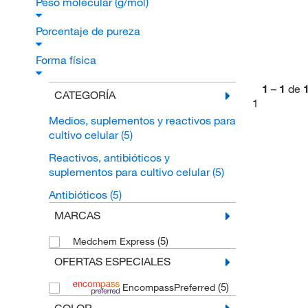
Peso molecular (g/mol)
Porcentaje de pureza
Forma física
1
–
1
de
CATEGORÍA
1
Medios, suplementos y reactivos para
cultivo celular
(5)
Reactivos, antibióticos y
suplementos para cultivo celular
(5)
Antibióticos
(5)
MARCAS
(5)
Medchem Express
OFERTAS ESPECIALES
(5)
EncompassPreferred
COLOR