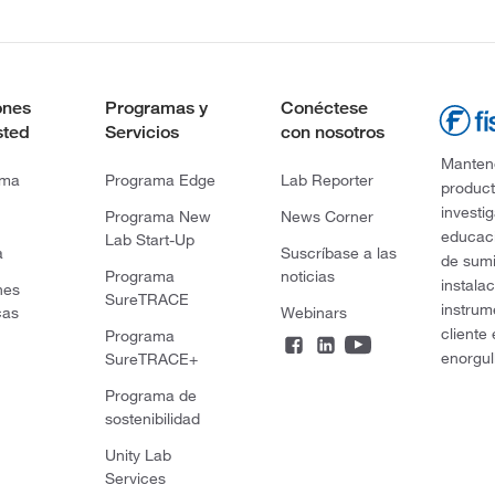
ones
Programas y
Conéctese
sted
Servicios
con nosotros
Mantene
rma
Programa Edge
Lab Reporter
product
investi
Programa New
News Corner
educaci
Lab Start-Up
a
Suscríbase a las
de sumi
Programa
noticias
instala
nes
SureTRACE
instrum
cas
Webinars
cliente
Programa
enorgul
SureTRACE+
Programa de
sostenibilidad
Unity Lab
Services