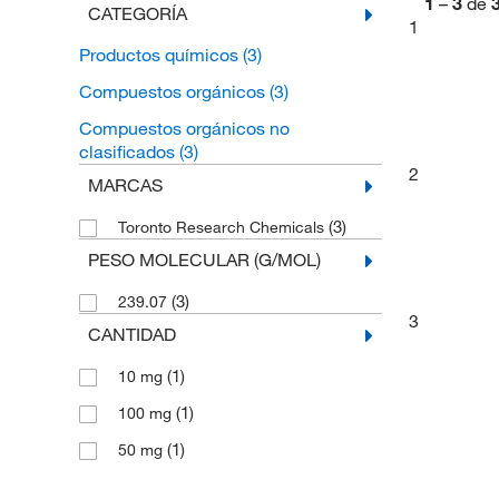
1
–
3
de
CATEGORÍA
1
Productos químicos
(3)
Compuestos orgánicos
(3)
Compuestos orgánicos no
clasificados
(3)
2
MARCAS
(3)
Toronto Research Chemicals
PESO MOLECULAR (G/MOL)
(3)
239.07
3
CANTIDAD
(1)
10 mg
(1)
100 mg
(1)
50 mg