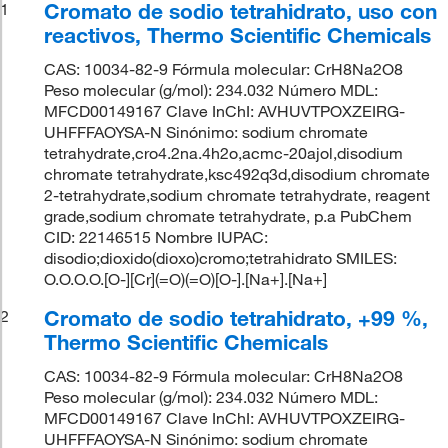
Cromato de sodio tetrahidrato, uso con
1
reactivos, Thermo Scientific Chemicals
CAS: 10034-82-9 Fórmula molecular: CrH8Na2O8
Peso molecular (g/mol): 234.032 Número MDL:
MFCD00149167 Clave InChI: AVHUVTPOXZEIRG-
UHFFFAOYSA-N Sinónimo: sodium chromate
tetrahydrate,cro4.2na.4h2o,acmc-20ajol,disodium
chromate tetrahydrate,ksc492q3d,disodium chromate
2-tetrahydrate,sodium chromate tetrahydrate, reagent
grade,sodium chromate tetrahydrate, p.a PubChem
CID: 22146515 Nombre IUPAC:
disodio;dioxido(dioxo)cromo;tetrahidrato SMILES:
O.O.O.O.[O-][Cr](=O)(=O)[O-].[Na+].[Na+]
Cromato de sodio tetrahidrato, +99 %,
2
Thermo Scientific Chemicals
CAS: 10034-82-9 Fórmula molecular: CrH8Na2O8
Peso molecular (g/mol): 234.032 Número MDL:
MFCD00149167 Clave InChI: AVHUVTPOXZEIRG-
UHFFFAOYSA-N Sinónimo: sodium chromate