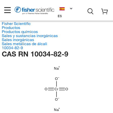
ES
Fisher Scientific
Productos
Productos químicos
Sales y sustancias inorgánicas
Sales inorgánicas
Sales metálicas de álcali
10034-82-9
CAS RN 10034-82-9
Na
O
O
Cr
O
O
Na