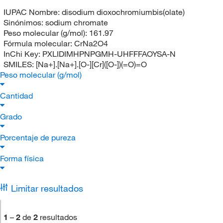
IUPAC Nombre:
disodium dioxochromiumbis(olate)
Sinónimos:
sodium chromate
Peso molecular (g/mol):
161.97
Fórmula molecular:
CrNa2O4
InChi Key:
PXLIDIMHPNPGMH-UHFFFAOYSA-N
SMILES:
[Na+].[Na+].[O-][Cr]([O-])(=O)=O
Peso molecular (g/mol)
Cantidad
Grado
Porcentaje de pureza
Forma física
Limitar resultados
1
–
2
de
2
resultados