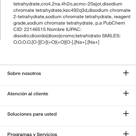
tetrahydrate,cro4.2na.4h2o,acmc-20ajol,disodium
chromate tetrahydrate,ksc492q3d,disodium chromate
2-tetrahydrate,sodium chromate tetrahydrate, reagent
grade,sodium chromate tetrahydrate, p.a PubChem
CID: 22146515 Nombre IUPAC:
disodio;dioxido(dioxo)cromo;tetrahidrato SMILES:
O.O.O.O.[O-][Cr](=O)(=O)[O-].[Na+].[Na+]
Sobre nosotros
Atención al cliente
Soluciones para usted
Programas y Servicios