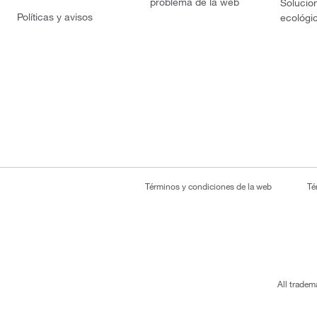
problema de la web
Solucio
Políticas y avisos
ecológi
Términos y condiciones de la web
Té
All tradem