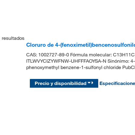
1
resultados
Cloruro de 4-(fenoximetil)bencenosulfonil
CAS: 1002727-89-0 Fórmula molecular: C13H11ClO
ITLWVYCIZYWFNW-UHFFFAOYSA-N Sinónimo: 4-phe
phenoxymethyl benzene-1-sulfonyl chloride Pub
Precio y disponibilidad
Especificacion