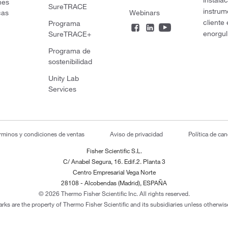
instala
nes
SureTRACE
instrum
cas
Webinars
cliente
Programa
enorgul
SureTRACE+
Programa de
sostenibilidad
Unity Lab
Services
rminos y condiciones de ventas
Aviso de privacidad
Política de ca
Fisher Scientific S.L.
C/ Anabel Segura, 16. Edif.2. Planta 3
Centro Empresarial Vega Norte
28108 - Alcobendas (Madrid), ESPAÑA
© 2026 Thermo Fisher Scientific Inc. All rights reserved.
arks are the property of Thermo Fisher Scientific and its subsidiaries unless otherwise