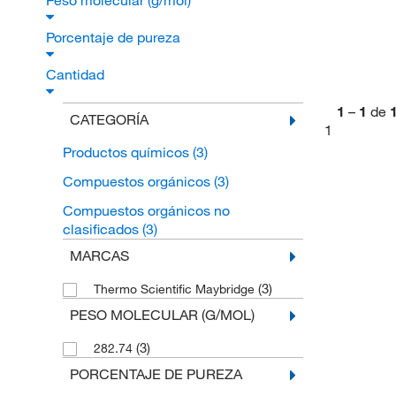
Peso molecular (g/mol)
Porcentaje de pureza
Cantidad
1
–
1
de
CATEGORÍA
1
Productos químicos
(3)
Compuestos orgánicos
(3)
Compuestos orgánicos no
clasificados
(3)
MARCAS
(3)
Thermo Scientific Maybridge
PESO MOLECULAR (G/MOL)
(3)
282.74
PORCENTAJE DE PUREZA