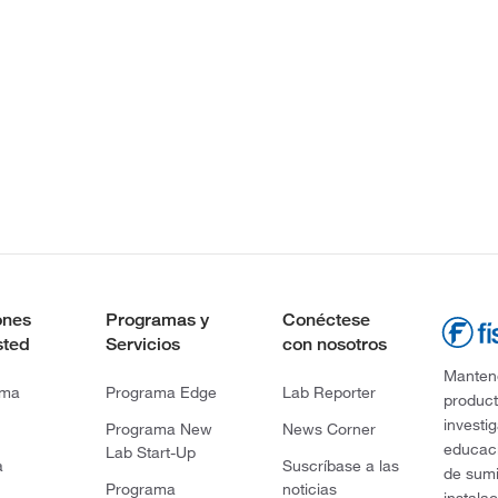
ones
Programas y
Conéctese
sted
Servicios
con nosotros
Mantene
rma
Programa Edge
Lab Reporter
product
investi
Programa New
News Corner
educaci
Lab Start-Up
a
Suscríbase a las
de sumi
Programa
noticias