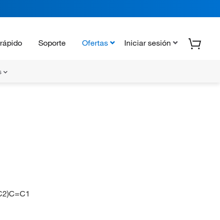
rápido
Soporte
Ofertas
Iniciar sesión
s
C2)C=C1