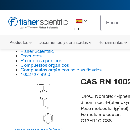
ES
Productos
Documentos y certificados
Herramientas
Fisher Scientific
Productos
Productos químicos
Compuestos orgánicos
Compuestos orgánicos no clasificados
1002727-89-0
CAS RN 100
O
Cl
S
O
IUPAC Nombre:
4-(phen
Sinónimos:
4-(phenoxym
Peso molecular (g/mol)
O
Fórmula molecular:
C13H11ClO3S