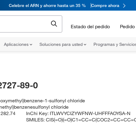
Celebre el ARN y ahorre hasta un 35 %
Compre ahora
Estado del pedido
Pedido 
Aplicaciones
Soluciones para usted
Programas y Servicio
2727-89-0
oxymethyl)benzene-1-sulfonyl chloride
ethyl)benzenesulfonyl chloride
:
282.74
InChi Key:
ITLWVYCIZYWFNW-UHFFFAOYSA-N
SMILES:
ClS(=O)(=O)C1=CC=C(COC2=CC=CC=