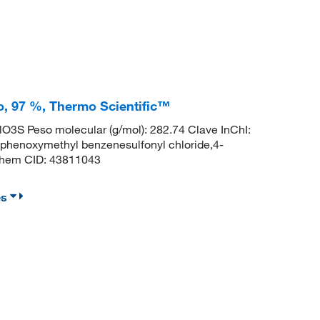
o, 97 %, Thermo Scientific™
3S Peso molecular (g/mol): 282.74 Clave InChI:
noxymethyl benzenesulfonyl chloride,4-
Chem CID: 43811043
es