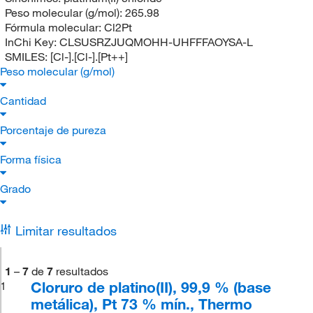
Peso molecular (g/mol):
265.98
Fórmula molecular:
Cl2Pt
InChi Key:
CLSUSRZJUQMOHH-UHFFFAOYSA-L
SMILES:
[Cl-].[Cl-].[Pt++]
Peso molecular (g/mol)
Cantidad
Porcentaje de pureza
Forma física
Grado
Limitar resultados
1
–
7
de
7
resultados
Cloruro de platino(II), 99,9 % (base
1
metálica), Pt 73 % mín., Thermo