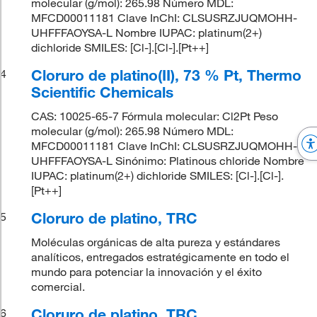
molecular (g/mol): 265.98 Número MDL:
MFCD00011181 Clave InChI: CLSUSRZJUQMOHH-
UHFFFAOYSA-L Nombre IUPAC: platinum(2+)
dichloride SMILES: [Cl-].[Cl-].[Pt++]
Cloruro de platino(II), 73 % Pt, Thermo
4
Scientific Chemicals
CAS: 10025-65-7 Fórmula molecular: Cl2Pt Peso
molecular (g/mol): 265.98 Número MDL:
MFCD00011181 Clave InChI: CLSUSRZJUQMOHH-
UHFFFAOYSA-L Sinónimo: Platinous chloride Nombre
IUPAC: platinum(2+) dichloride SMILES: [Cl-].[Cl-].
[Pt++]
Cloruro de platino, TRC
5
Moléculas orgánicas de alta pureza y estándares
analíticos, entregados estratégicamente en todo el
mundo para potenciar la innovación y el éxito
comercial.
Cloruro de platino, TRC
6