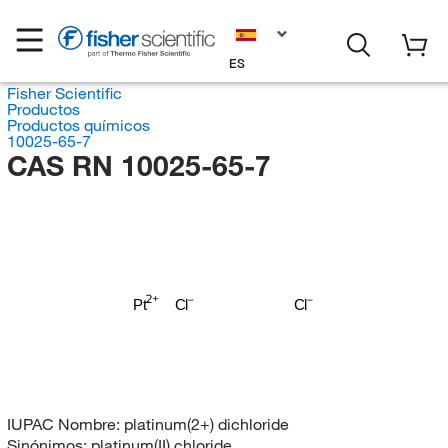
ES
Fisher Scientific
Productos
Productos químicos
10025-65-7
CAS RN 10025-65-7
Pt
Cl
Cl
IUPAC Nombre:
platinum(2+) dichloride
Sinónimos:
platinum(II) chloride